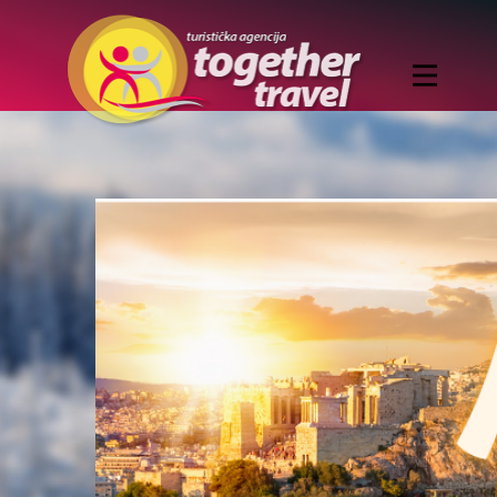
Home
ZIMOVANJE
EVROPSKI GRADOVI
NOVA GODINA
1. maj
LETO
LETO ZA MLADE
IZLETI